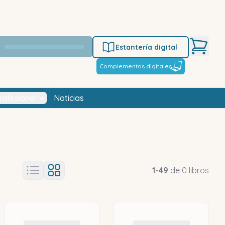
Estantería digital
Complementos digitales
rofesional
Noticias
1
-
49
de
0
libros