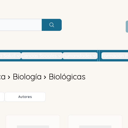
Buscar
la Salud
Ciencias Sociales
Humanidades
Formación P
ca
Biología
Biológicas
Autores