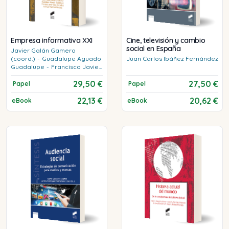
Empresa informativa XXI
Cine, televisión y cambio
social en España
Javier
Galán Gamero
(coord.)
-
Guadalupe
Aguado
Juan Carlos
Ibáñez Fernández
Guadalupe
-
Francisco Javier
Caro González
-
Juan Luis
29,50 €
27,50 €
Manfredi Sánchez
Papel
Papel
22,13 €
20,62 €
eBook
eBook