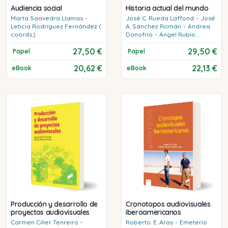
Audiencia social
Historia actual del mundo
Marta
Saavedra Llamas
-
José C.
Rueda Laffond
-
José
Leticia
Rodríguez Fernández (
A.
Sánchez Román
-
Andrea
coords.)
Donofrio
-
Ángel
Rubio
Moraga
27,50 €
29,50 €
Papel
Papel
20,62 €
22,13 €
eBook
eBook
Producción y desarrollo de
Cronotopos audiovisuales
proyectos audiovisuales
iberoamericanos
Carmen
Ciller Tenreiro
-
Roberto. E.
Aras
-
Emeterio