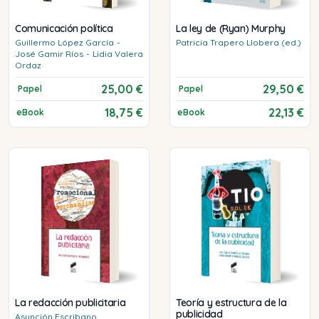
Comunicación política
La ley de (Ryan) Murphy
Guillermo
López García
-
Patricia
Trapero Llobera (ed.)
José
Gamir Ríos
-
Lidia
Valera
Ordaz
25,00 €
29,50 €
Papel
Papel
18,75 €
22,13 €
eBook
eBook
La redacción publicitaria
Teoría y estructura de la
publicidad
Asunción
Escribano