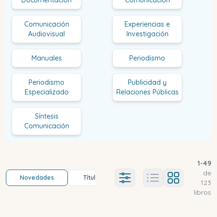
Comunicación
Experiencias e
Audiovisual
Investigación
Manuales
Periodismo
Periodismo
Publicidad y
Especializado
Relaciones Públicas
Síntesis
Comunicación
1
-
49
de
Novedades
Título (a-z)
Título (z-a)
A
Ajustes abierto
123
libros