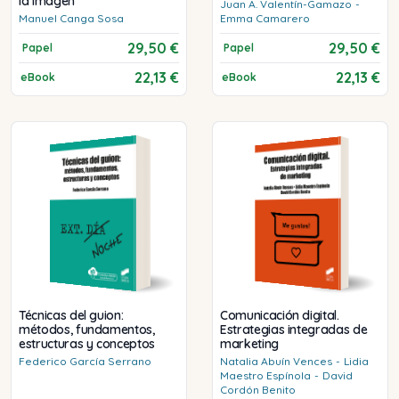
la Imagen
Juan A.
Valentín-Gamazo
-
Manuel
Canga Sosa
Emma
Camarero
29,50 €
29,50 €
Papel
Papel
22,13 €
22,13 €
eBook
eBook
Técnicas del guion:
Comunicación digital.
métodos, fundamentos,
Estrategias integradas de
estructuras y conceptos
marketing
Federico
García Serrano
Natalia
Abuín Vences
-
Lidia
Maestro Espínola
-
David
Cordón Benito