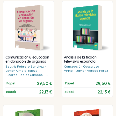
Comunicación y educación
Análisis de la ficción
en donación de órganos
televisiva española
Beatriz
Febrero Sánchez
-
Concepción
Cascajosa
Javier
Almela-Baeza
-
Virino
-
Javier
Mateos-Pérez
Ricardo
Robles Campos
-
Pablo
Ramírez Romero
29,50 €
29,50 €
Papel
Papel
22,13 €
22,13 €
eBook
eBook