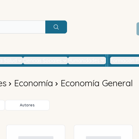
Buscar
la Salud
Ciencias Sociales
Humanidades
Formación P
es
Economía
Economía General
Autores