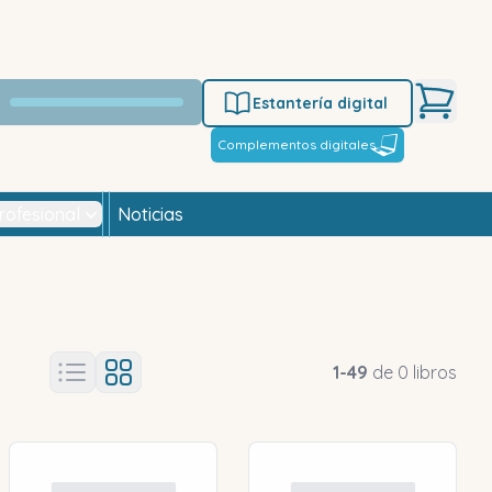
Estantería digital
Complementos digitales
rofesional
Noticias
1
-
49
de
0
libros