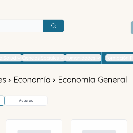
Buscar
la Salud
Ciencias Sociales
Humanidades
Formación P
es
Economía
Economía General
Autores