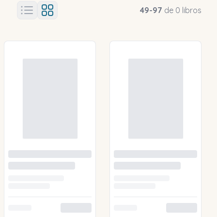
49
-
97
de
0
libros