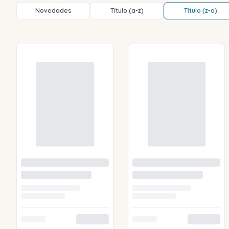
Novedades
Título (a-z)
Título (z-a)