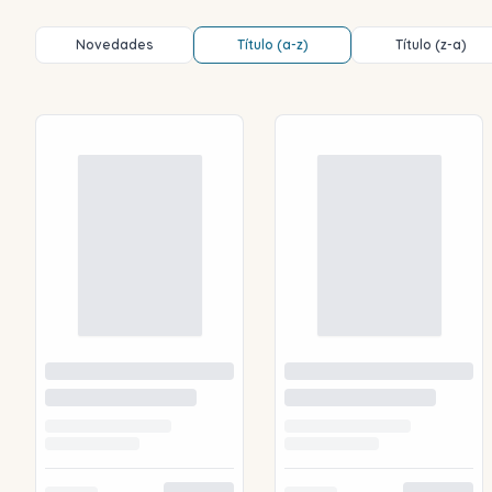
Novedades
Título (a-z)
Título (z-a)