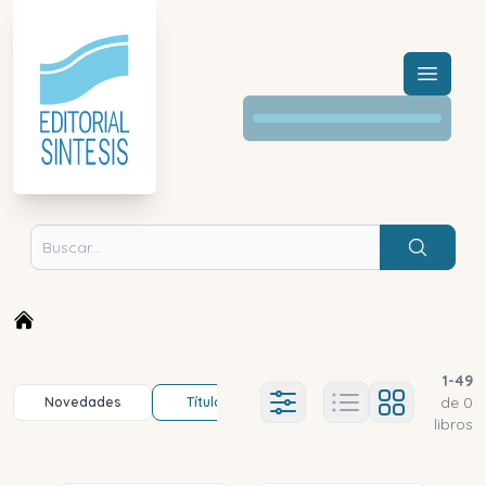
Menú a
Buscar
1
-
49
de
0
Novedades
Título (a-z)
Título (z-a)
A
Ajustes abierto
libros