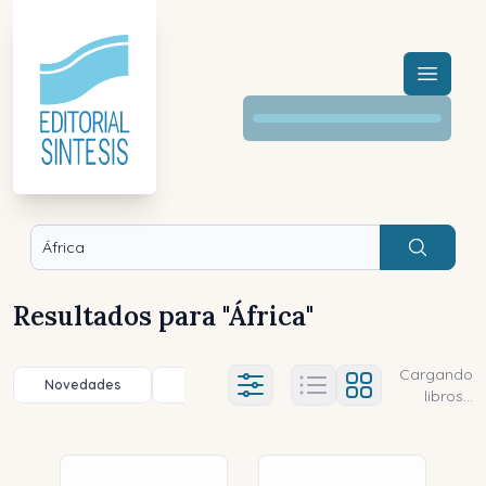
Menú a
Buscar
Resultados para "
África
"
Cargando
Novedades
Título (a-z)
Título (z-a)
A
Ajustes abierto
libros...