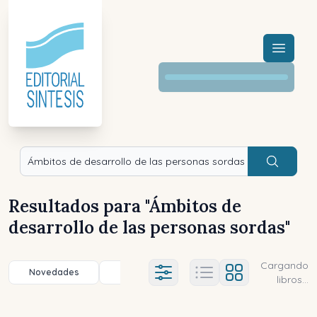
Menú a
Buscar
Resultados para "
Ámbitos de
desarrollo de las personas sordas
"
Cargando
Novedades
Título (a-z)
Título (z-a)
A
Ajustes abierto
libros...