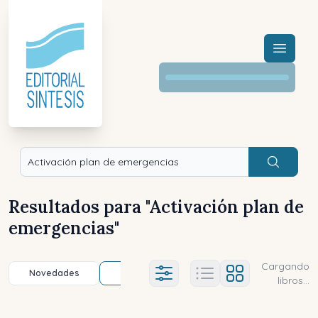
Menú a
Buscar
Resultados para "
Activación plan de
emergencias
"
Cargando
Novedades
Título (a-z)
Título (z-a)
A
Ajustes abierto
libros...