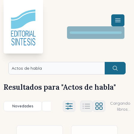
Menú a
Buscar
Resultados para "
Actos de habla
"
Cargando
Novedades
Título (a-z)
Título (z-a)
A
Ajustes abierto
libros...