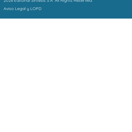
2026
Editorial Síntesis S.A
. All Rights Reserved.
Aviso Legal y LOPD