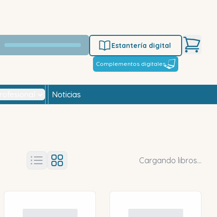
Estantería digital
Complementos digitales
rofesional
Noticias
Cargando libros...