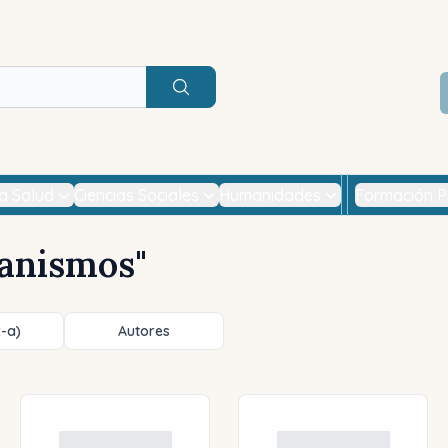
Buscar
la Salud
Ciencias Sociales
Humanidades
Formación P
anismos
"
z-a)
Autores