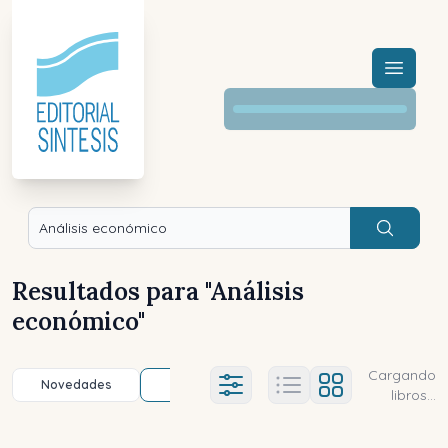
Menú a
Buscar
Resultados para "
Análisis
económico
"
Cargando
Novedades
Título (a-z)
Título (z-a)
A
Ajustes abierto
libros...