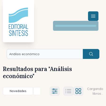
Menú a
Buscar
Resultados para "
Análisis
económico
"
Cargando
Novedades
Título (a-z)
Título (z-a)
A
Ajustes abierto
libros...