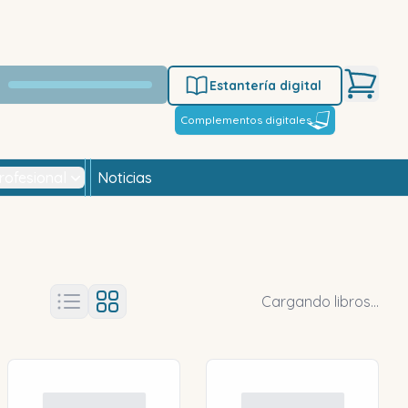
Estantería digital
Complementos digitales
rofesional
Noticias
Cargando libros...