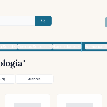
Buscar
la Salud
Ciencias Sociales
Humanidades
Formación P
ología
"
z-a)
Autores