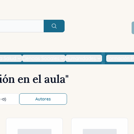
Buscar
la Salud
Ciencias Sociales
Humanidades
Formación P
ión en el aula
"
z-a)
Autores