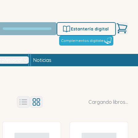
Estantería digital
Complementos digitales
rofesional
Noticias
Cargando libros...