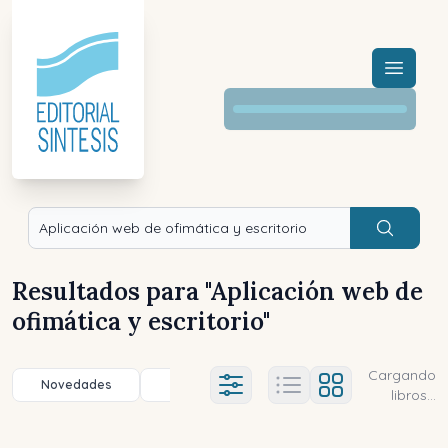
Menú a
Buscar
Resultados para "
Aplicación web de
ofimática y escritorio
"
Cargando
Novedades
Título (a-z)
Título (z-a)
A
Ajustes abierto
libros...