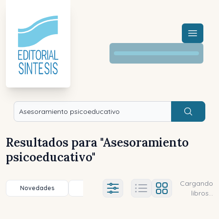
Menú a
Buscar
Resultados para "
Asesoramiento
psicoeducativo
"
Cargando
Novedades
Título (a-z)
Título (z-a)
A
Ajustes abierto
libros...