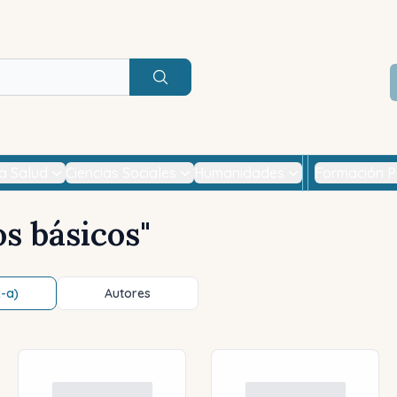
Buscar
la Salud
Ciencias Sociales
Humanidades
Formación P
s básicos
"
z-a)
Autores