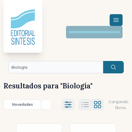
Menú a
Buscar
Resultados para "
Biología
"
Cargando
Novedades
Título (a-z)
Título (z-a)
A
Ajustes abierto
libros...