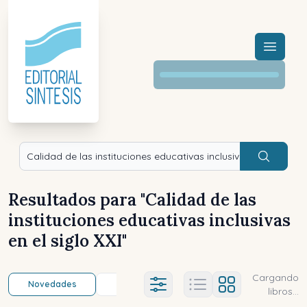
Menú a
Buscar
Resultados para "
Calidad de las
instituciones educativas inclusivas
en el siglo XXI
"
Cargando
Novedades
Título (a-z)
Título (z-a)
A
Ajustes abierto
libros...