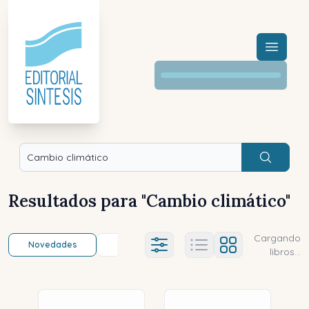
Menú a
Buscar
Resultados para "
Cambio climático
"
Cargando
Novedades
Título (a-z)
Título (z-a)
A
Ajustes abierto
libros...