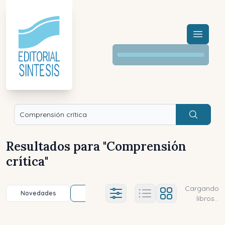
Menú a
Buscar
Resultados para "
Comprensión
crítica
"
Cargando
Novedades
Título (a-z)
Título (z-a)
A
Ajustes abierto
libros...