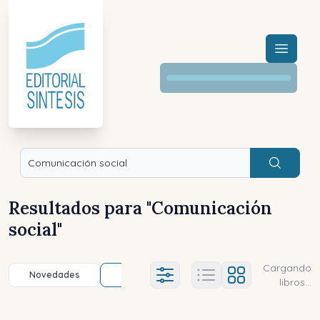
Menú a
Buscar
Resultados para "
Comunicación
social
"
Cargando
Novedades
Título (a-z)
Título (z-a)
A
Ajustes abierto
libros...