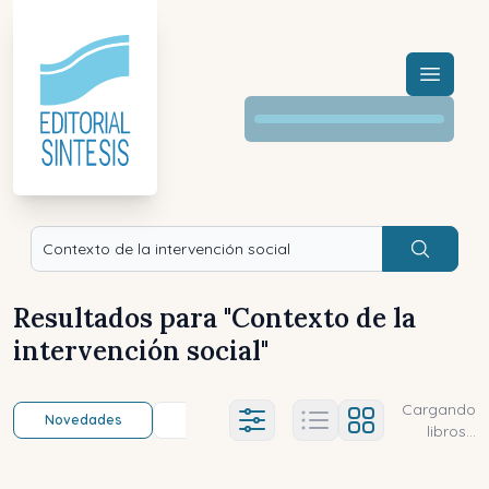
Menú a
Buscar
Resultados para "
Contexto de la
intervención social
"
Cargando
Novedades
Título (a-z)
Título (z-a)
A
Ajustes abierto
libros...