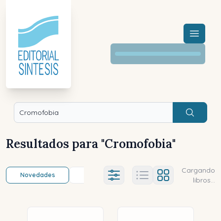
Menú a
Buscar
Resultados para "
Cromofobia
"
Cargando
Novedades
Título (a-z)
Título (z-a)
A
Ajustes abierto
libros...