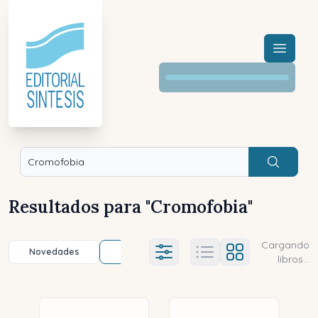
Menú a
Buscar
Resultados para "
Cromofobia
"
Cargando
Novedades
Título (a-z)
Título (z-a)
A
Ajustes abierto
libros...