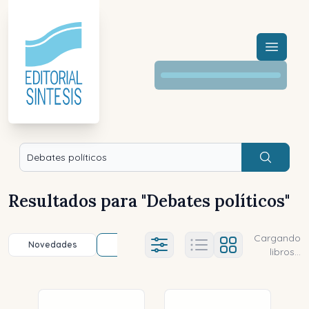
Menú a
Buscar
Resultados para "
Debates políticos
"
Cargando
Novedades
Título (a-z)
Título (z-a)
A
Ajustes abierto
libros...