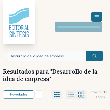
Menú a
Buscar
Resultados para "
Desarrollo de la
idea de empresa
"
Cargando
Novedades
Título (a-z)
Título (z-a)
A
Ajustes abierto
libros...