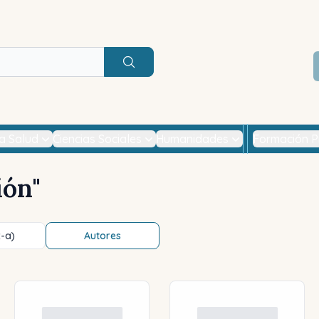
Buscar
la Salud
Ciencias Sociales
Humanidades
Formación P
ión
"
z-a)
Autores