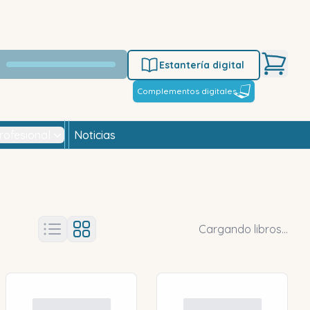
Estantería digital
Complementos digitales
rofesional
Noticias
Cargando libros...