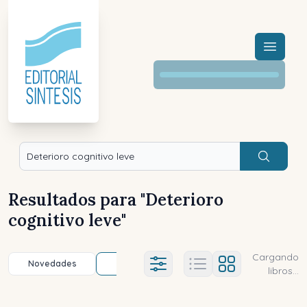
Menú a
Buscar
Resultados para "
Deterioro
cognitivo leve
"
Cargando
Novedades
Título (a-z)
Título (z-a)
A
Ajustes abierto
libros...