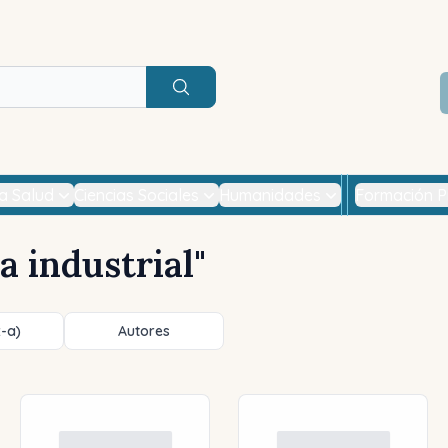
Buscar
la Salud
Ciencias Sociales
Humanidades
Formación P
a industrial
"
z-a)
Autores