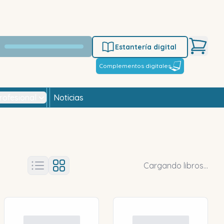
Estantería digital
Complementos digitales
rofesional
Noticias
Cargando libros...