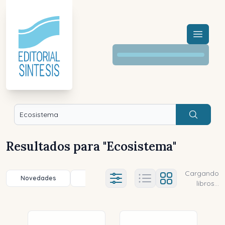
Menú a
Buscar
Resultados para "
Ecosistema
"
Cargando
Novedades
Título (a-z)
Título (z-a)
A
Ajustes abierto
libros...