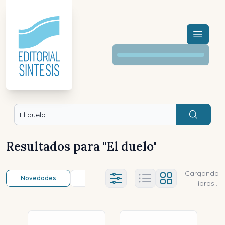
Menú a
Buscar
Resultados para "
El duelo
"
Cargando
Novedades
Título (a-z)
Título (z-a)
A
Ajustes abierto
libros...