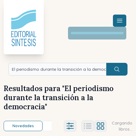
Menú a
Buscar
Resultados para "
El periodismo
durante la transición a la
democracia
"
Cargando
Novedades
Título (a-z)
Título (z-a)
A
Ajustes abierto
libros...