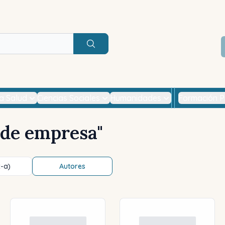
Buscar
la Salud
Ciencias Sociales
Humanidades
Formación P
 de empresa
"
z-a)
Autores