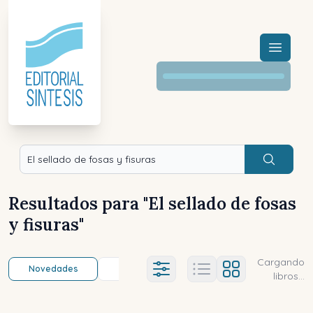
Menú a
Buscar
Resultados para "
El sellado de fosas
y fisuras
"
Cargando
Novedades
Título (a-z)
Título (z-a)
A
Ajustes abierto
libros...