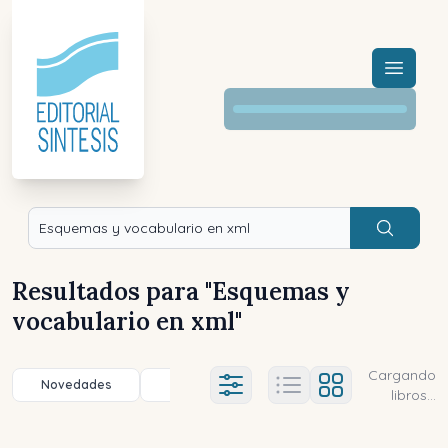
Menú a
Buscar
Resultados para "
Esquemas y
vocabulario en xml
"
Cargando
Novedades
Título (a-z)
Título (z-a)
A
Ajustes abierto
libros...