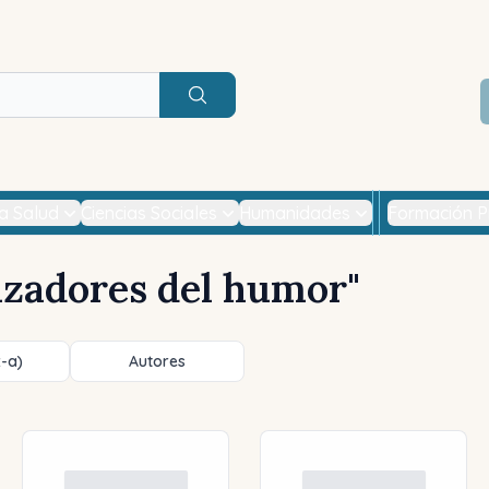
Buscar
la Salud
Ciencias Sociales
Humanidades
Formación P
izadores del humor
"
z-a)
Autores