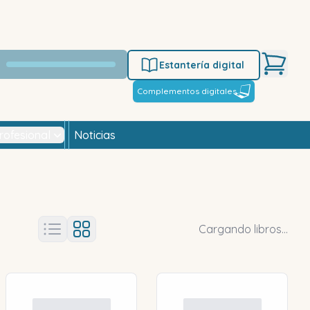
Estantería digital
Complementos digitales
rofesional
Noticias
Cargando libros...