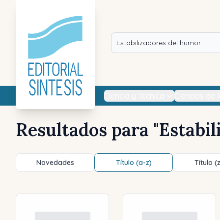
Ciencia y Técnica
Ciencias de 
Resultados para "
Estabil
Novedades
Título (a-z)
Título (