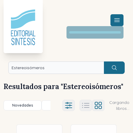
Menú a
Buscar
Resultados para "
Estereoisómeros
"
Cargando
Novedades
Título (a-z)
Título (z-a)
A
Ajustes abierto
libros...