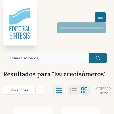
Menú a
Buscar
Resultados para "
Estereoisómeros
"
Cargando
Novedades
Título (a-z)
Título (z-a)
A
Ajustes abierto
libros...