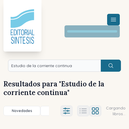
Menú a
Buscar
Resultados para "
Estudio de la
corriente continua
"
Cargando
Novedades
Título (a-z)
Título (z-a)
A
Ajustes abierto
libros...