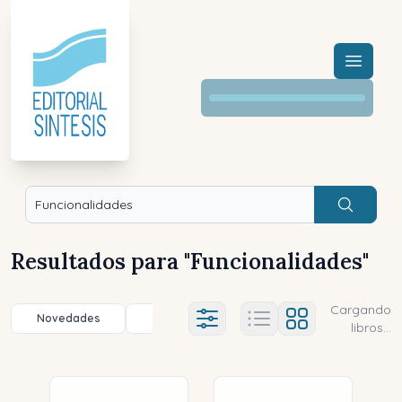
Menú a
Buscar
Resultados para "
Funcionalidades
"
Cargando
Novedades
Título (a-z)
Título (z-a)
A
Ajustes abierto
libros...