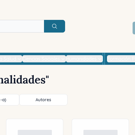
Buscar
la Salud
Ciencias Sociales
Humanidades
Formación P
nalidades
"
z-a)
Autores