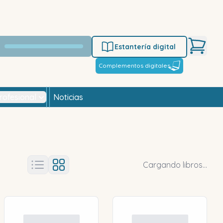
Estantería digital
Complementos digitales
rofesional
Noticias
Cargando libros...