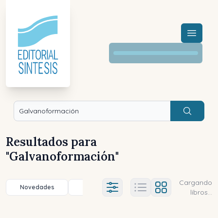
Menú a
Buscar
Resultados para
"
Galvanoformación
"
Cargando
Novedades
Título (a-z)
Título (z-a)
A
Ajustes abierto
libros...