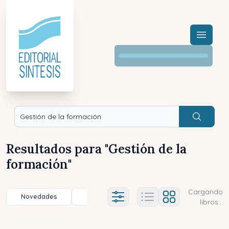
Menú a
Buscar
Resultados para "
Gestión de la
formación
"
Cargando
Novedades
Título (a-z)
Título (z-a)
A
Ajustes abierto
libros...