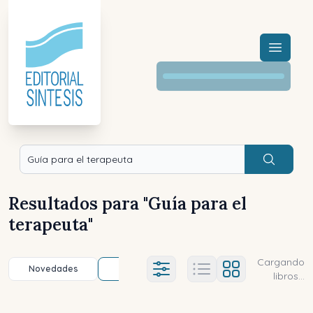
Menú a
Buscar
Resultados para "
Guía para el
terapeuta
"
Cargando
Novedades
Título (a-z)
Título (z-a)
A
Ajustes abierto
libros...