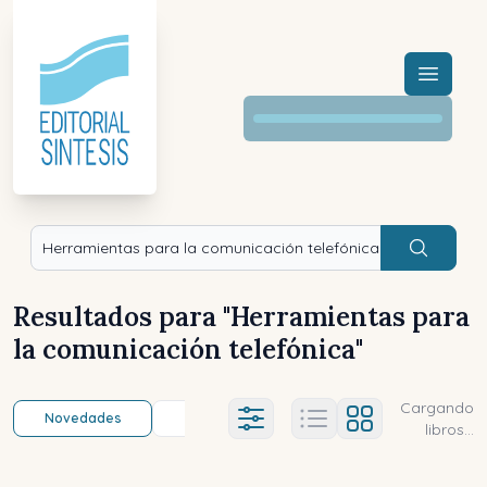
Menú a
Buscar
Resultados para "
Herramientas para
la comunicación telefónica
"
Cargando
Novedades
Título (a-z)
Título (z-a)
A
Ajustes abierto
libros...