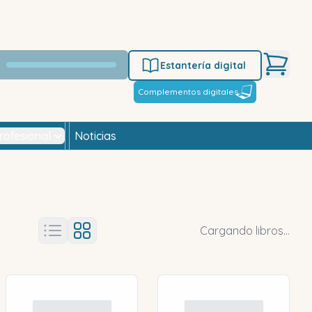
Estantería digital
Complementos digitales
rofesional
Noticias
Cargando libros...