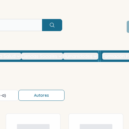
Buscar
la Salud
Ciencias Sociales
Humanidades
Formación P
z-a)
Autores